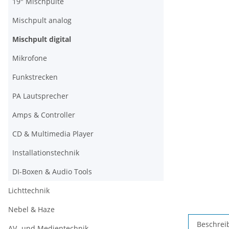
19" Mischpulte
Mischpult analog
Mischpult digital
Mikrofone
Funkstrecken
PA Lautsprecher
Amps & Controller
CD & Multimedia Player
Installationstechnik
DI-Boxen & Audio Tools
Lichttechnik
Nebel & Haze
Beschrei
AV- und Medientechnik