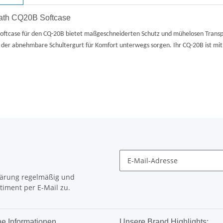
ath CQ20B Softcase
e Softcase für den CQ-20B bietet maßgeschneiderten Schutz und mühelosen Transp
d der abnehmbare Schultergurt für Komfort unterwegs sorgen. Ihr CQ-20B ist mit
lärung
regelmäßig und
timent per E-Mail zu.
he Informationen
Unsere Brand Highlights: