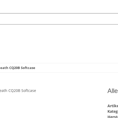
Heath CQ20B Softcase
All
Arti
Kateg
Herste