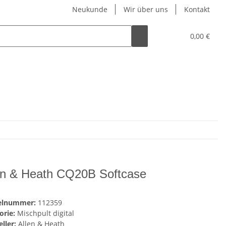
Neukunde
Wir über uns
Kontakt
0,00 €
en & Heath CQ20B Softcase
kelnummer:
112359
orie:
Mischpult digital
ller:
Allen & Heath