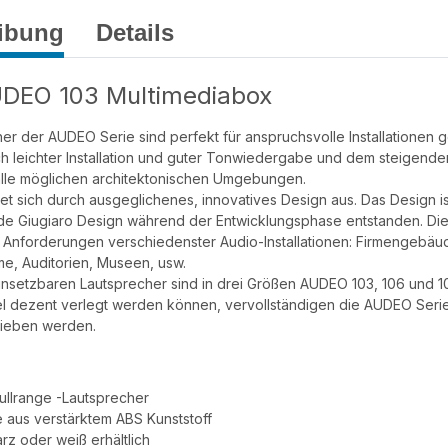
ibung
Details
UDEO 103 Multimediabox
er der AUDEO Serie sind perfekt für anspruchsvolle Installationen 
h leichter Installation und guter Tonwiedergabe und dem steigende
 alle möglichen architektonischen Umgebungen.
t sich durch ausgeglichenes, innovatives Design aus. Das Design 
e Giugiaro Design während der Entwicklungsphase entstanden. Die
e Anforderungen verschiedenster Audio-Installationen: Firmengebäud
e, Auditorien, Museen, usw.
 einsetzbaren Lautsprecher sind in drei Größen AUDEO 103, 106 und
l dezent verlegt werden können, vervollständigen die AUDEO Serie
ieben werden.
ullrange -Lautsprecher
 aus verstärktem ABS Kunststoff
rz oder weiß erhältlich