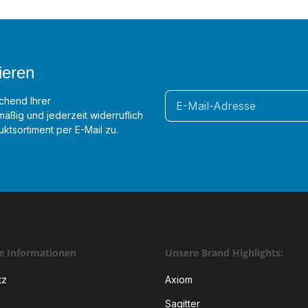
ieren
chend Ihrer
äßig und jederzeit widerruflich
ktsortiment per E-Mail zu.
he Informationen
Unsere Brand Highlights:
tz
Axiom
Sagitter