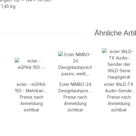
 1,45 kg
Ähnliche Arti
ecler - eGPA4-
Ecler NIMBO-24
ecler WiLD-TX
150 - Mehrkanal-
Designlautsprecher
Audio-Sender
Hochleistungsverstärker
Preise nach
passiv, weiß,
Preise nach
der WiLD-Serie
Preise nach
Anmeldung
4x150w
2x4''/1'', 80W/
Anmeldung
Hauptgerät
Anmeldung
sichtbar
16Ohm, 165°x
sichtbar
sichtbar
150°, VESA 75,
Euroblock