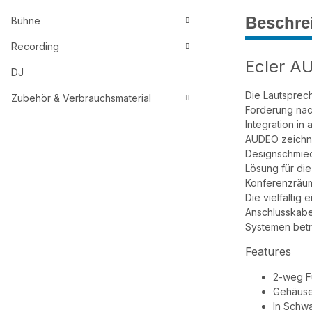
Beschre
Bühne
Recording
Ecler A
DJ
Die Lautsprech
Zubehör & Verbrauchsmaterial
Forderung nac
Integration in
AUDEO zeichne
Designschmied
Lösung für di
Konferenzräum
Die vielfältig
Anschlusskabe
Systemen betr
Features
2-weg F
Gehäuse
In Schwa