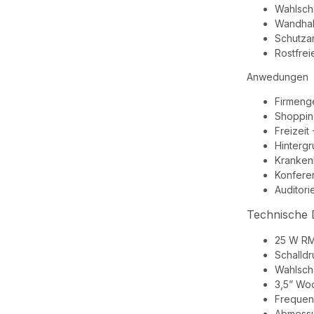
Wahlscha
Wandhalt
Schutzar
Rostfrei
Anwedungen
Firmeng
Shoppin
Freizeit
Hintergr
Krankenh
Konfere
Auditor
Technische 
25 W RM
Schalldr
Wahlscha
3,5” Wo
Frequenz
Abmessu