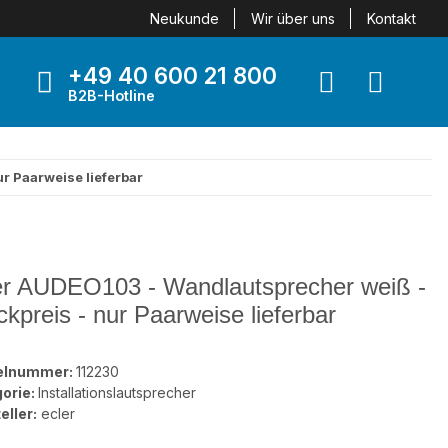
Neukunde
Wir über uns
Kontakt
+49 40 600 21 800
B2B-Hotline
r Paarweise lieferbar
er AUDEO103 - Wandlautsprecher weiß -
ckpreis - nur Paarweise lieferbar
kelnummer:
112230
orie:
Installationslautsprecher
eller:
ecler