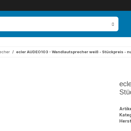
recher
ecler AUDEO103 - Wandlautsprecher weiß - Stückpreis - nu
ecl
Stü
Arti
Kateg
Herst