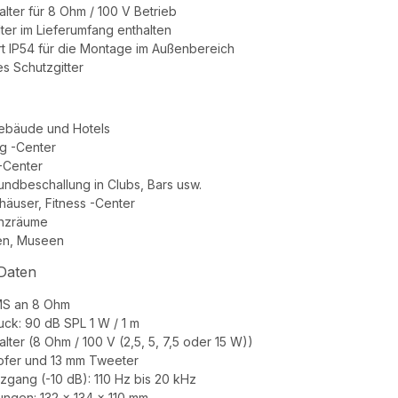
lter für 8 Ohm / 100 V Betrieb
er im Lieferumfang enthalten
t IP54 für die Montage im Außenbereich
es Schutzgitter
ebäude und Hotels
g -Center
 -Center
undbeschallung in Clubs, Bars usw.
äuser, Fitness -Center
nzräume
ien, Museen
Daten
S an 8 Ohm
uck: 90 dB SPL 1 W / 1 m
lter (8 Ohm / 100 V (2,5, 5, 7,5 oder 15 W))
ofer und 13 mm Tweeter
gang (-10 dB): 110 Hz bis 20 kHz
ngen: 132 x 134 x 110 mm