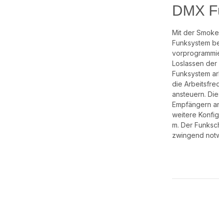
DMX F
Mit der Smoke
Funksystem be
vorprogrammie
Loslassen der
Funksystem ar
die Arbeitsfre
ansteuern. Di
Empfängern an
weitere Konfig
m. Der Funksc
zwingend not