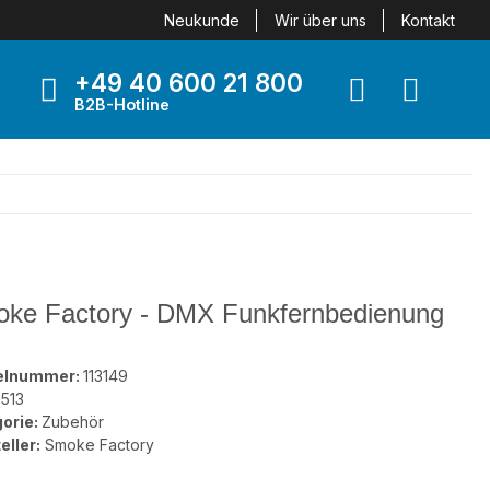
Neukunde
Wir über uns
Kontakt
+49 40 600 21 800
B2B-Hotline
ke Factory - DMX Funkfernbedienung
kelnummer:
113149
513
orie:
Zubehör
eller:
Smoke Factory