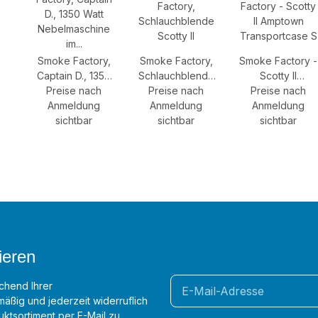
Smoke Factory,
Smoke Factory,
Smoke Factory -
Captain D., 1350
Schlauchblende
Scotty II
Preise nach
Watt
Preise nach
Scotty II
Preise nach
Amptown
Nebelmaschine
Anmeldung
Anmeldung
Transportcase S
Anmeldung
im Amptown
sichtbar
sichtbar
sichtbar
Case/ Vertikal
Feature/ DMX
ieren
chend Ihrer
äßig und jederzeit widerruflich
ktsortiment per E-Mail zu.