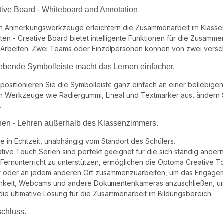
ive Board - Whiteboard and Annotation
ten Anmerkungswerkzeuge erleichtern die Zusammenarbeit im Klassen
ten - Creative Board bietet intelligente Funktionen für die Zusamme
s Arbeiten. Zwei Teams oder Einzelpersonen können von zwei versc
bende Symbolleiste macht das Lernen einfacher.
sitionieren Sie die Symbolleiste ganz einfach an einer beliebigen 
Werkzeuge wie Radiergummi, Lineal und Textmarker aus, ändern Sie
.
nen - Lehren außerhalb des Klassenzimmers.
ie in Echtzeit, unabhängig vom Standort des Schülers.
tive Touch Serien sind perfekt geeignet für die sich ständig än
 Fernunterricht zu unterstützen, ermöglichen die Optoma Creative T
 oder an jedem anderen Ort zusammenzuarbeiten, um das Engagem
chkeit, Webcams und andere Dokumentenkameras anzuschließen, und
ie ultimative Lösung für die Zusammenarbeit im Bildungsbereich.
schluss.