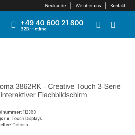
Neukunde
Wir über uns
Kontakt
+49 40 600 21 800
B2B-Hotline
oma 3862RK - Creative Touch 3-Serie
 interaktiver Flachbildschirm
kelnummer:
112380
orie:
Touch Displays
eller:
Optoma