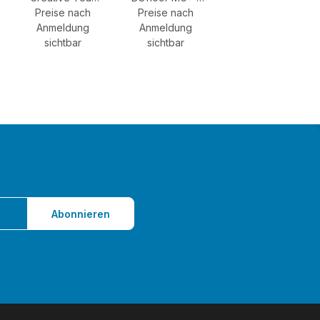
Preise nach
3-Serie 65"
Preise nach
PullDown
interaktiver
Anmeldung
Leinwand 109''
Anmeldung
Flachbildschirm
sichtbar
sichtbar
16:10
Abonnieren