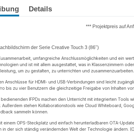
ibung
Details
*** Projektpreis auf An
Flachbildschirm der Serie Creative Touch 3 (86")
Zusammenarbeit, umfangreiche Anschlussmöglichkeiten und ein wertor
ologien und ist mit allem ausgestattet, was in Klassenzimmern oder
leistung, um zu gestalten, zu unterrichten und zusammenzuarbeiten.
igen Anschlüsse für HDMI- und USB-Verbindungen sind leicht zugängl
ro bis zu vier Benutzern die gleichzeitige Freigabe von Inhalten 
u bedienenden IFPDs machen den Unterricht mit integrierten Tools 
r. Außerdem stehen Kollaborationstools wie Cloud Whiteboard, Goog
edback sammeln können.
it einem OPS-Steckplatz und einfach herunterladbaren OTA-Updates 
in der sich ständig verändernden Welt der Technologie ändern. (OPS