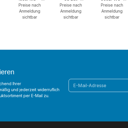
Preise nach
PullDown
Preise nach
4K/Ultra HD
Preise nach
PullDown
Leinwand 95''
Anmeldung
Anmeldung
Display
Leinwand 92''
Anmeldung
sichtbar
16:10
sichtbar
sichtbar
16:9
ieren
chend Ihrer
äßig und jederzeit widerruflich
ktsortiment per E-Mail zu.