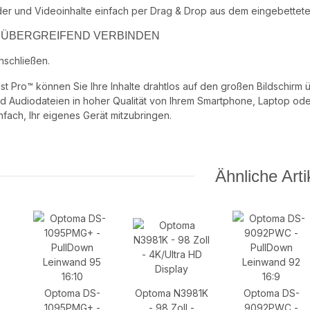
der und Videoinhalte einfach per Drag & Drop aus dem eingebetteten
ÜBERGREIFEND VERBINDEN
nschließen.
st Pro™ können Sie Ihre Inhalte drahtlos auf den großen Bildschirm ü
Audiodateien in hoher Qualität von Ihrem Smartphone, Laptop oder 
nfach, Ihr eigenes Gerät mitzubringen.
Ähnliche Arti
Optoma DS-
Optoma N3981K
Optoma DS-
1095PMG+ -
- 98 Zoll -
9092PWC -