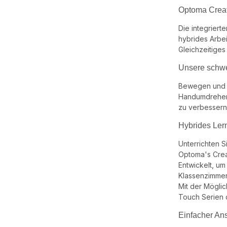
Optoma Creat
Die integrier
hybrides Arbei
Gleichzeitige
Unsere schwe
Bewegen und po
Handumdrehen 
zu verbessern
Hybrides Ler
Unterrichten S
Optoma's Crea
Entwickelt, um
Klassenzimmer
Mit der Mögli
Touch Serien d
Einfacher An