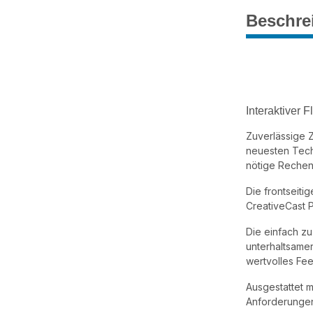
Beschre
Interaktiver 
Zuverlässige 
neuesten Techn
nötige Rechen
Die frontseit
CreativeCast P
Die einfach z
unterhaltsame
wertvolles Fe
Ausgestattet m
Anforderungen 