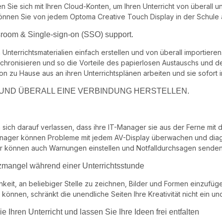
n Sie sich mit Ihren Cloud-Konten, um Ihren Unterricht von überall 
 können Sie von jedem Optoma Creative Touch Display in der Schule au
room & Single-sign-on (SSO) support.
Unterrichtsmaterialien einfach erstellen und von überall importiere
chronisieren und so die Vorteile des papierlosen Austauschs und d
on zu Hause aus an ihren Unterrichtsplänen arbeiten und sie sofort 
 UND ÜBERALL EINE VERBINDUNG HERSTELLEN.
 sich darauf verlassen, dass ihre IT-Manager sie aus der Ferne mi
nager können Probleme mit jedem AV-Display überwachen und diagno
r können auch Warnungen einstellen und Notfalldurchsagen senden
zmangel während einer Unterrichtsstunde
hkeit, an beliebiger Stelle zu zeichnen, Bilder und Formen einzufüg
 können, schränkt die unendliche Seiten Ihre Kreativität nicht ein un
e Ihren Unterricht und lassen Sie Ihre Ideen frei entfalten