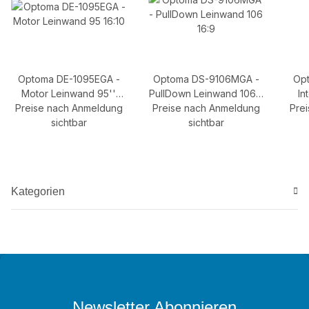
Optoma DE-1095EGA -
Optoma DS-9106MGA -
Opt
Motor Leinwand 95''
PullDown Leinwand 106''
In
Preise nach Anmeldung
16:10
Preise nach Anmeldung
16:9
Pre
Fl
sichtbar
sichtbar
Cre
Kategorien
Newsletter Abonnieren