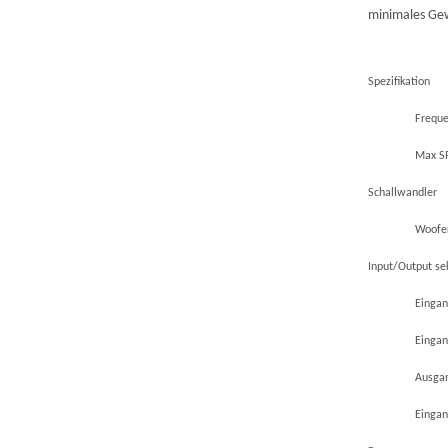
minimales Gew
Spezifikation
Freque
Max S
Schallwandler
Woofer:
Input/Output se
Eingan
Eingan
Ausgan
Eingan