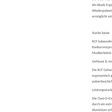
Als ideale Erg
Wiedergabeeig
ermöglicht ei
Starke bässe
RCF Subwoofer 
Konkurrenzpro
Musikerlebnis
Gehäuse & mo
Die RCF Gehäu
ergonomisch g
pulverbeschich
Leistungsstark
Die Class-D-E
durch ein ext
Aluminium schü