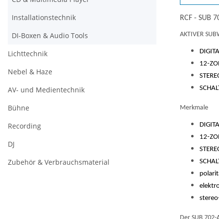
Installationstechnik
RCF - SUB 
DI-Boxen & Audio Tools
AKTIVER SU
DIGIT
Lichttechnik
12-ZO
Nebel & Haze
STERE
SCHAL
AV- und Medientechnik
Bühne
Merkmale
Recording
DIGIT
12-ZO
DJ
STERE
Zubehör & Verbrauchsmaterial
SCHAL
polari
elektr
stereo
Der SUB 702-