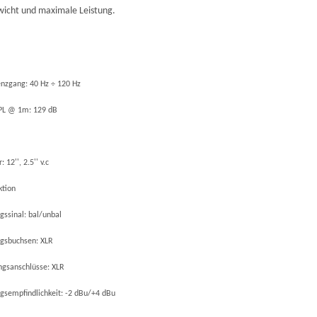
icht und maximale Leistung.
nzgang: 40 Hz ÷ 120 Hz
PL @ 1m: 129 dB
 12'', 2.5'' v.c
ktion
gssinal: bal/unbal
gsbuchsen: XLR
gsanschlüsse: XLR
gsempfindlichkeit: -2 dBu/+4 dBu