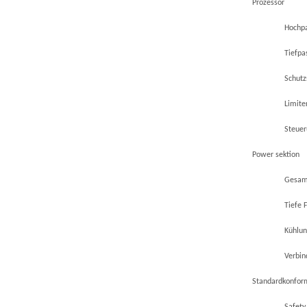
Prozessor
Hochpa
Tiefpa
Schutz
Limiter
Steuer
Power sektion
Gesam
Tiefe 
Kühlun
Verbin
Standardkonfor