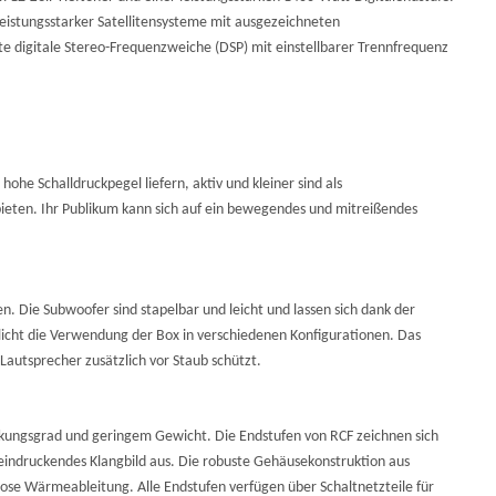
 leistungsstarker Satellitensysteme mit ausgezeichneten
e digitale Stereo-Frequenzweiche (DSP) mit einstellbarer Trennfrequenz
hohe Schalldruckpegel liefern, aktiv und kleiner sind als
ieten. Ihr Publikum kann sich auf ein bewegendes und mitreißendes
. Die Subwoofer sind stapelbar und leicht und lassen sich dank der
cht die Verwendung der Box in verschiedenen Konfigurationen. Das
 Lautsprecher zusätzlich vor Staub schützt.
kungsgrad und geringem Gewicht. Die Endstufen von RCF zeichnen sich
eindruckendes Klangbild aus. Die robuste Gehäusekonstruktion aus
rlose Wärmeableitung. Alle Endstufen verfügen über Schaltnetzteile für