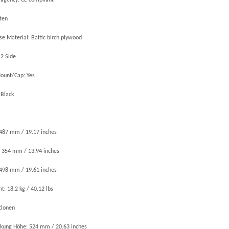
 agency: CE compliant
ten
e Material: Baltic birch plywood
 2 Side
ount/Cap: Yes
 Black
487 mm / 19.17 inches
: 354 mm / 13.94 inches
 498 mm / 19.61 inches
t: 18.2 kg / 40.12 lbs
tionen
kung Höhe: 524 mm / 20.63 inches