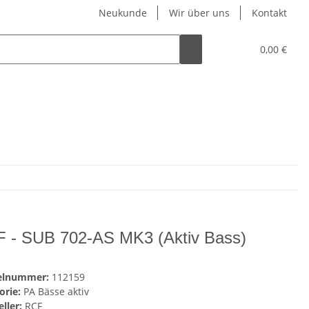
Neukunde
Wir über uns
Kontakt
0,00 €
 - SUB 702-AS MK3 (Aktiv Bass)
kelnummer:
112159
orie:
PA Bässe aktiv
ller:
RCF