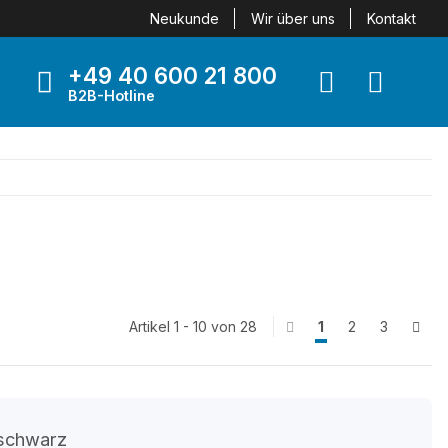
Neukunde
Wir über uns
Kontakt
+49 40 600 21 800
B2B-Hotline
Artikel 1 - 10 von 28
1
2
3
 schwarz