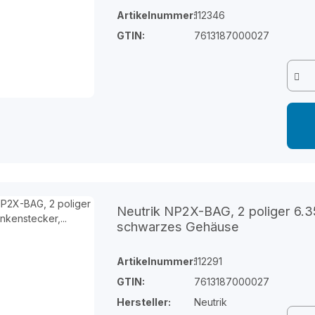
Artikelnummer:
112346
GTIN:
7613187000027
Neutrik NP2X-BAG, 2 poliger 6.35
schwarzes Gehäuse
Artikelnummer:
112291
GTIN:
7613187000027
Hersteller:
Neutrik