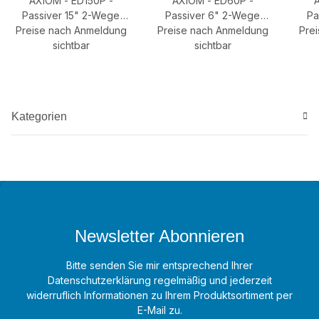
AXIOM - ED150P -
AXIOM - ED60P -
Passiver 15" 2-Wege
Passiver 6" 2-Wege
Pa
Preise nach Anmeldung
Lautsprecher
Preise nach Anmeldung
Kompaktlautsprecher
Pre
Ko
sichtbar
sichtbar
Kategorien
Newsletter Abonnieren
Bitte senden Sie mir entsprechend Ihrer
Datenschutzerklärung
regelmäßig und jederzeit
widerruflich Informationen zu Ihrem Produktsortiment per
E-Mail zu.