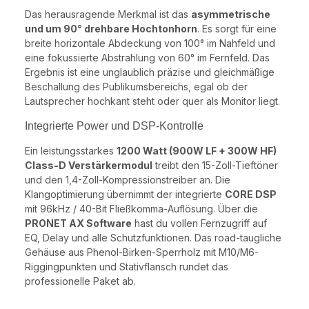
Das herausragende Merkmal ist das
asymmetrische
und um 90° drehbare Hochtonhorn
. Es sorgt für eine
breite horizontale Abdeckung von 100° im Nahfeld und
eine fokussierte Abstrahlung von 60° im Fernfeld. Das
Ergebnis ist eine unglaublich präzise und gleichmäßige
Beschallung des Publikumsbereichs, egal ob der
Lautsprecher hochkant steht oder quer als Monitor liegt.
Integrierte Power und DSP-Kontrolle
Ein leistungsstarkes
1200 Watt (900W LF + 300W HF)
Class-D Verstärkermodul
treibt den 15-Zoll-Tieftöner
und den 1,4-Zoll-Kompressionstreiber an. Die
Klangoptimierung übernimmt der integrierte
CORE DSP
mit 96kHz / 40-Bit Fließkomma-Auflösung. Über die
PRONET AX Software
hast du vollen Fernzugriff auf
EQ, Delay und alle Schutzfunktionen. Das road-taugliche
Gehäuse aus Phenol-Birken-Sperrholz mit M10/M6-
Riggingpunkten und Stativflansch rundet das
professionelle Paket ab.