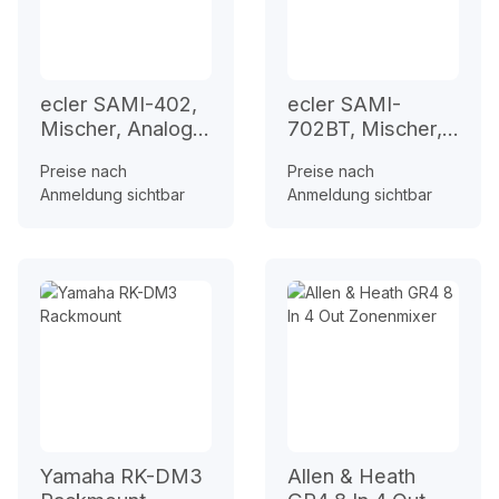
ecler SAMI-402,
ecler SAMI-
Mischer, Analog,
702BT, Mischer,
4 MIC/LINE ST
Analog, , 6
Preise nach
Preise nach
inputs
MIC/LINE ST
Anmeldung sichtbar
Anmeldung sichtbar
inputs + 1 ST MIX,
19 Zoll 1HE
Yamaha RK-DM3
Allen & Heath