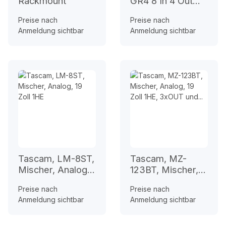
Rackmount
GR4 8 In 4 Out
Zonenmixer
Preise nach
Preise nach
Anmeldung sichtbar
Anmeldung sichtbar
Tascam, LM-8ST,
Tascam, MZ-
Mischer, Analog,
123BT, Mischer,
19 Zoll 1HE
Analog, 19 Zoll
Preise nach
Preise nach
1HE, 3xOUT und
Anmeldung sichtbar
Anmeldung sichtbar
Bluetooth