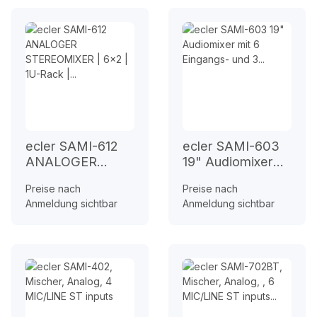
ecler SAMI-612
ecler SAMI-603
ANALOGER
19" Audiomixer
STEREOMIXER |
mit 6 Eingangs-
Preise nach
Preise nach
6x2 | 1U-Rack |
und 3
Anmeldung sichtbar
Anmeldung sichtbar
3-Band-EQ
Ausgangskanälen