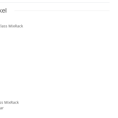
kel
ass MixRack
ar