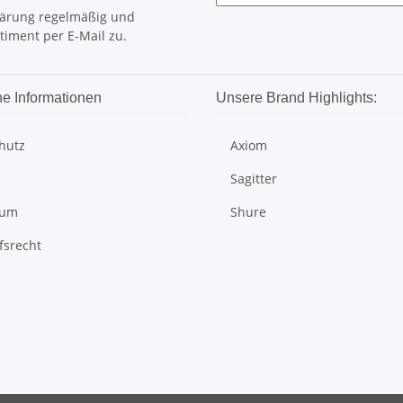
lärung
regelmäßig und
timent per E-Mail zu.
he Informationen
Unsere Brand Highlights:
hutz
Axiom
Sagitter
sum
Shure
fsrecht