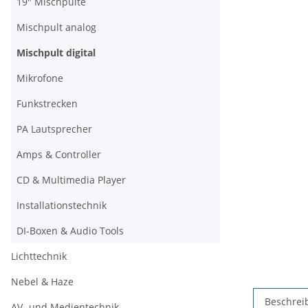
19" Mischpulte
Mischpult analog
Mischpult digital
Mikrofone
Funkstrecken
PA Lautsprecher
Amps & Controller
CD & Multimedia Player
Installationstechnik
DI-Boxen & Audio Tools
Lichttechnik
Nebel & Haze
Beschrei
AV- und Medientechnik