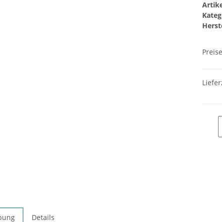
Arti
Kateg
Herste
Preis
Liefer
bung
Details