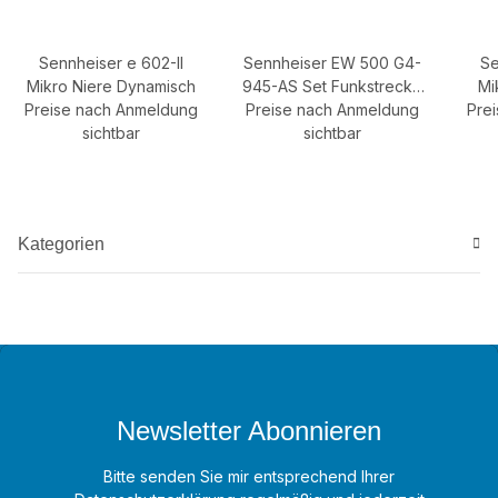
Sennheiser e 602-II
Sennheiser EW 500 G4-
Se
Mikro Niere Dynamisch
945-AS Set Funkstrecke
Mi
Preise nach Anmeldung
Preise nach Anmeldung
Mit Handsender
Pre
N
sichtbar
Superniere Dynamisch
sichtbar
Live
Kategorien
Newsletter Abonnieren
Bitte senden Sie mir entsprechend Ihrer