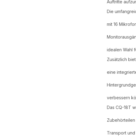
Auftritte auf
Die umfangreic
mit 16 Mikrof
Monitorausgä
idealen Wahl 
Zusätzlich bie
eine integrier
Hintergrundge
verbessern k
Das CQ-18T wi
Zubehörteilen
Transport und d