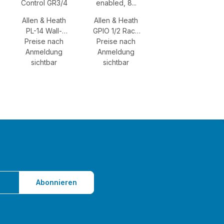
Allen & Heath
Allen & Heath
PL-14 Wall-
GPIO 1/2 Rack
Mount Remote
Preise nach
Interface, PoE
Preise nach
Control GR3/4
Anmeldung
Anmeldung
enabled, 8
sichtbar
inputs, 8 outputs
sichtbar
(Eu)
Abonnieren