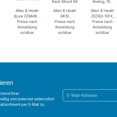
Allen & Heath
Allen & Heath
Allen & Heath
dLive CDM48 C
RK19
ZED60-10FX,
Class MixRack
Preise nach
AB168/DX168
Preise nach
Preise nach
Mischpult,
Anmeldung
Rack Mount Kit
Anmeldung
Anmeldung
Analog, 10
sichtbar
sichtbar
sichtbar
Kanäle,
Effektengine
ieren
chend Ihrer
äßig und jederzeit widerruflich
ktsortiment per E-Mail zu.