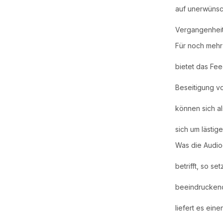
auf unerwünsc
Vergangenheit
Für noch mehr 
bietet das Fe
Beseitigung v
können sich al
sich um lästi
Was die Audioq
betrifft, so s
beeindruckend
liefert es ein