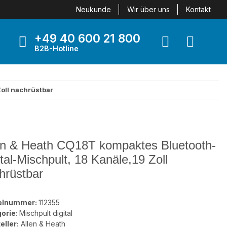
Neukunde
Wir über uns
Kontakt
+49 40 600 21 800
B2B-Hotline
Zoll nachrüstbar
en & Heath CQ18T kompaktes Bluetooth-
ital-Mischpult, 18 Kanäle,19 Zoll
hrüstbar
kelnummer:
112355
orie:
Mischpult digital
eller:
Allen & Heath