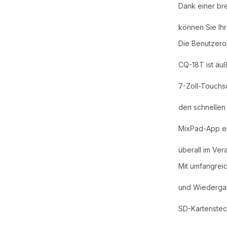
Dank einer bre
können Sie Ihr
Die Benutzero
CQ-18T ist äuß
7-Zoll-Touchs
den schnellen
MixPad-App erm
überall im Ver
Mit umfangrei
und Wiedergab
SD-Kartensteck