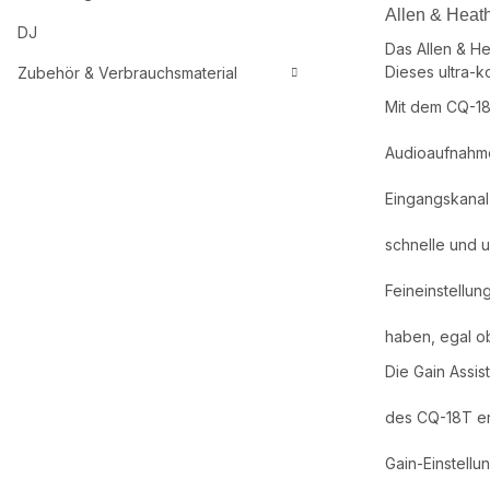
Allen & Heat
DJ
Das Allen & He
Dieses ultra-k
Zubehör & Verbrauchsmaterial
Mit dem CQ-18
Audioaufnahme
Eingangskanal
schnelle und u
Feineinstellun
haben, egal ob
Die Gain Assis
des CQ-18T erl
Gain-Einstellu