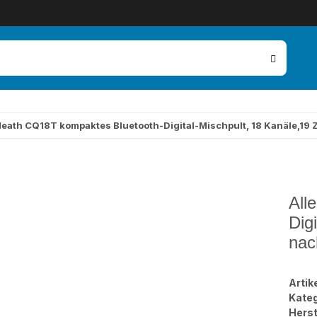
Heath CQ18T kompaktes Bluetooth-Digital-Mischpult, 18 Kanäle,19 
All
Dig
nac
Arti
Kateg
Herst