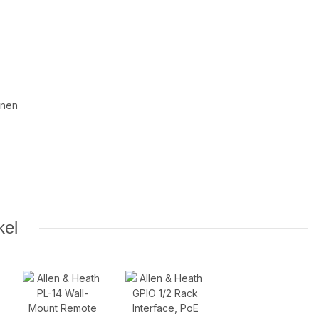
onen
kel