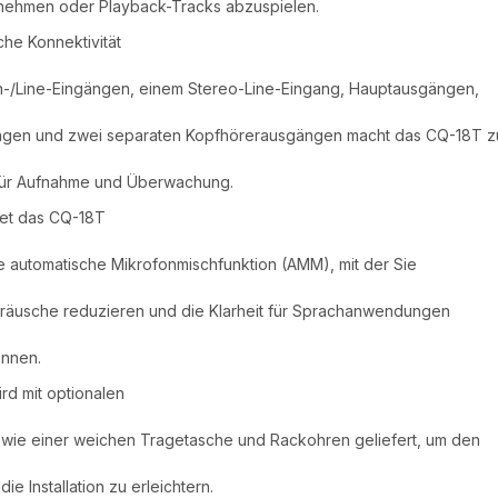
zunehmen oder Playback-Tracks abzuspielen.
he Konnektivität
on-/Line-Eingängen, einem Stereo-Line-Eingang, Hauptausgängen,
ngen und zwei separaten Kopfhörerausgängen macht das CQ-18T z
für Aufnahme und Überwachung.
tet das CQ-18T
te automatische Mikrofonmischfunktion (AMM), mit der Sie
räusche reduzieren und die Klarheit für Sprachanwendungen
önnen.
rd mit optionalen
 wie einer weichen Tragetasche und Rackohren geliefert, um den
ie Installation zu erleichtern.